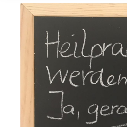
Zeige
grösseres
Bild