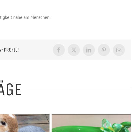
Tätigkeit nahe am Menschen.
A-PROFIL!
Facebook
X
LinkedIn
Pinterest
E-
Mail
ÄGE