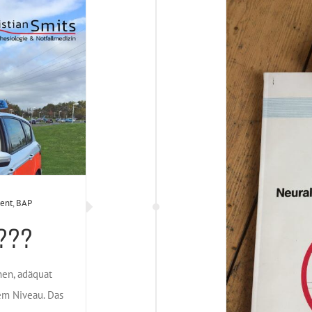
ent
,
BAP
???
nen, adäquat
tem Niveau. Das