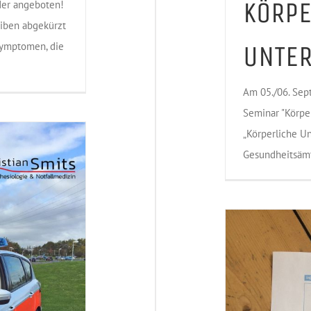
KÖRPE
der angeboten!
eiben abgekürzt
UNTE
Symptomen, die
Am 05./06. Sep
Seminar "Körper
„Körperliche U
Gesundheitsämte