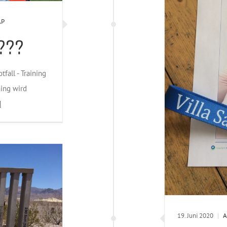
AP
???
fall - Training
ning wird
]
19. Juni 2020
|
A