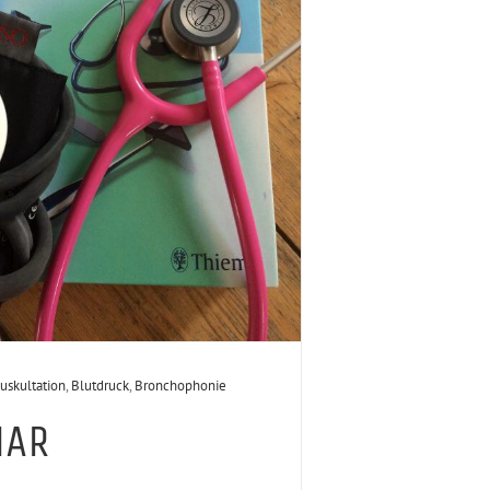
uskultation
,
Blutdruck
,
Bronchophonie
NAR