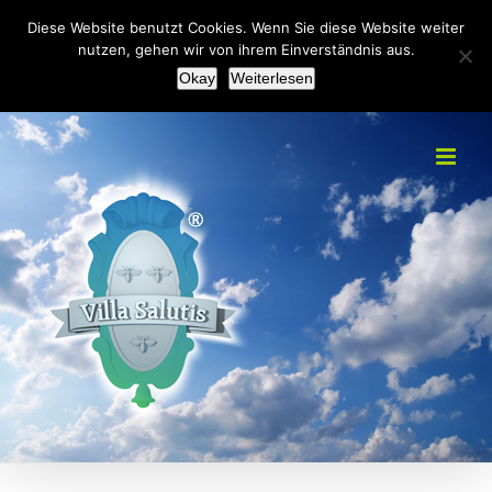
Zum
+49(0)2151 451092
|
info@villa-salutis.de
Diese Website benutzt Cookies. Wenn Sie diese Website weiter
Inhalt
nutzen, gehen wir von ihrem Einverständnis aus.
Facebook
Okay
Weiterlesen
springen