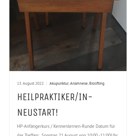
13. August 2022
|
Akupunktur
,
Anamnese
,
Biolifting
HEILPRAKTIKER/IN-
NEUSTART!
HP-Anfängerkurs / Kennenlernen-Runde Datum für
das Treffen: Sonntag 21.August von 10:00 -11:00Uhr