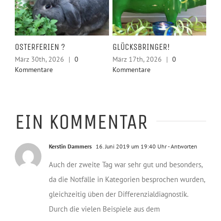
Februar 11th, 2026
|
0
Kommentare
SOMMER-WORKOUT 2026!
NE
SE
Juli 7th, 2026
|
0
AK
Kommentare
Mär
Ko
EIN KOMMENTAR
Kerstin Dammers
16. Juni 2019 um 19:40 Uhr
- Antworten
Auch der zweite Tag war sehr gut und besonders,
da die Notfälle in Kategorien besprochen wurden,
gleichzeitig üben der Differenzialdiagnostik.
Durch die vielen Beispiele aus dem