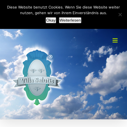
Zum
+49(0)2151 451092
|
info@villa-salutis.de
Diese Website benutzt Cookies. Wenn Sie diese Website weiter
Inhalt
nutzen, gehen wir von ihrem Einverständnis aus.
Facebook
Okay
Weiterlesen
springen