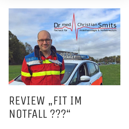
Zeige
grösseres
Bild
REVIEW „FIT IM
NOTFALL ???“