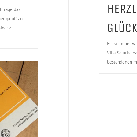
HERZL
hfrage das
erapeut" an.
GLÜC
inar zu
Es ist immer wi
Villa Salutis Te
bestandenen mü