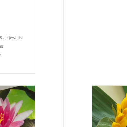
G
 ab jeweils
he
e