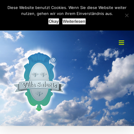
Zum
+49(0)2151 451092
|
info@villa-salutis.de
Diese Website benutzt Cookies. Wenn Sie diese Website weiter
Inhalt
nutzen, gehen wir von ihrem Einverständnis aus.
Facebook
Okay
Weiterlesen
springen