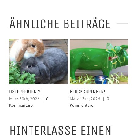
ÄHNLICHE BEITRÄGE
LSE
OSTERFERIEN ?
GLÜCKSBRINGER!
HE
KR
März 30th, 2026
|
0
März 17th, 2026
|
0
Kommentare
Kommentare
Feb
Ko
HINTERLASSE EINEN