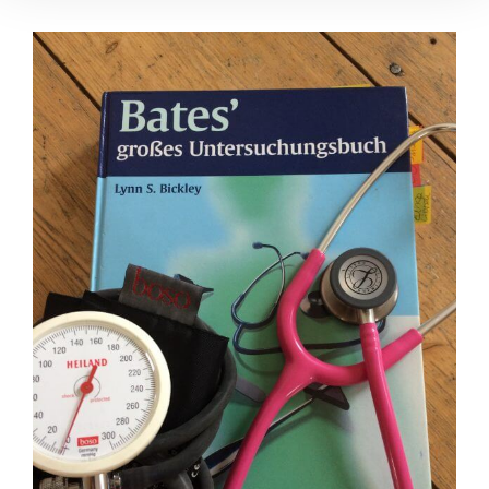
Zeige
grösseres
Bild