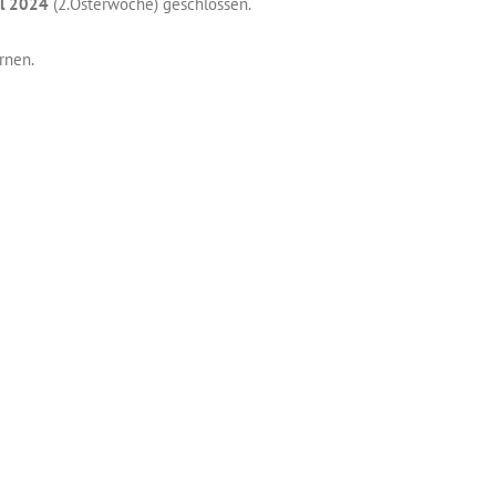
ril 2024
(2.Osterwoche) geschlossen.
rnen.