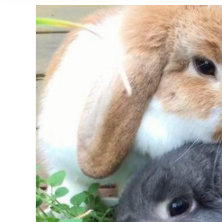
Zeige
grösseres
Bild