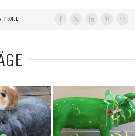
A-PROFIL!
Facebook
X
LinkedIn
Pinterest
E-
Mail
ÄGE