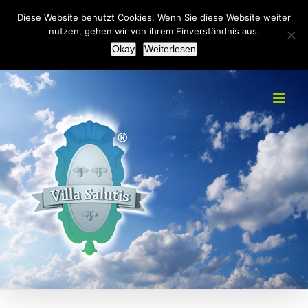
Zum
+49(0)2151 451092
|
info@villa-salutis.de
Diese Website benutzt Cookies. Wenn Sie diese Website weiter
Inhalt
nutzen, gehen wir von ihrem Einverständnis aus.
Facebook
Okay
Weiterlesen
springen