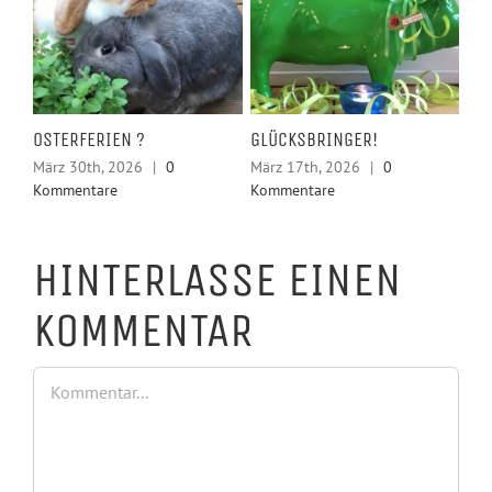
LSE
OSTERFERIEN ?
GLÜCKSBRINGER!
HE
KR
März 30th, 2026
|
0
März 17th, 2026
|
0
Kommentare
Kommentare
Feb
Ko
HINTERLASSE EINEN
KOMMENTAR
Kommentar