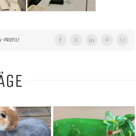
A-PROFIL!
Facebook
X
LinkedIn
Pinterest
E-
Mail
ÄGE