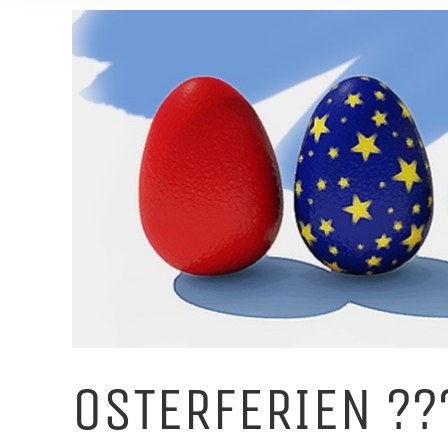
Zeige
grösseres
Bild
OSTERFERIEN ??