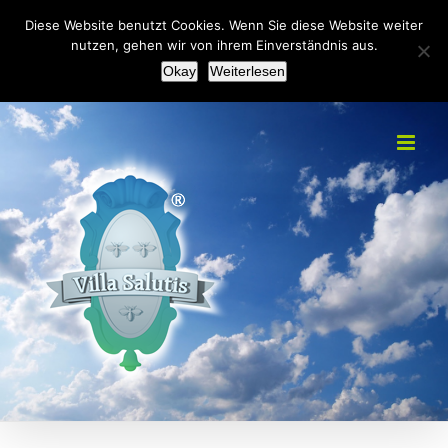
Zum
+49(0)2151 451092
|
info@villa-salutis.de
Diese Website benutzt Cookies. Wenn Sie diese Website weiter
Inhalt
nutzen, gehen wir von ihrem Einverständnis aus.
Facebook
Okay
Weiterlesen
springen