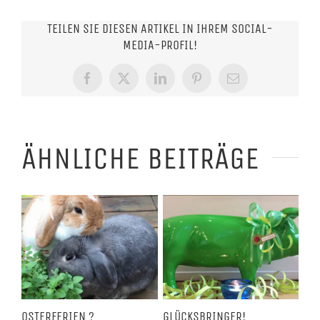
TEILEN SIE DIESEN ARTIKEL IN IHREM SOCIAL-
MEDIA-PROFIL!
Facebook
X
LinkedIn
Pinterest
E-
Mail
ÄHNLICHE BEITRÄGE
LSE
OSTERFERIEN ?
GLÜCKSBRINGER!
HE