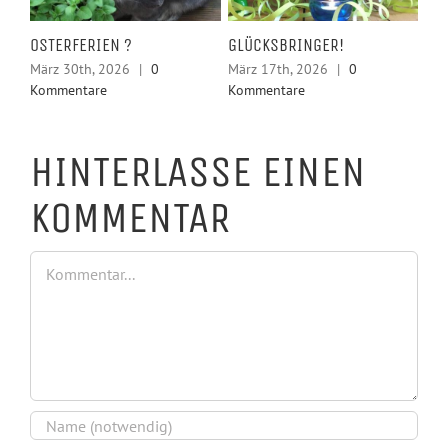
LSE
OSTERFERIEN ?
GLÜCKSBRINGER!
HE
KR
März 30th, 2026
|
0
März 17th, 2026
|
0
Kommentare
Kommentare
Feb
Ko
HINTERLASSE EINEN
KOMMENTAR
Kommentar