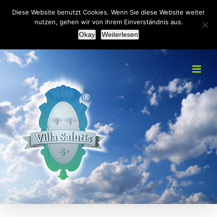
Zum
+49(0)2151 451092
|
info@villa-salutis.de
Diese Website benutzt Cookies. Wenn Sie diese Website weiter
Inhalt
nutzen, gehen wir von ihrem Einverständnis aus.
Facebook
Okay
Weiterlesen
springen