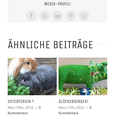
MEDIA-PROFIL!
Facebook
X
LinkedIn
Pinterest
E-
Mail
ÄHNLICHE BEITRÄGE
LSE
OSTERFERIEN ?
GLÜCKSBRINGER!
HE
KR
März 30th, 2026
|
0
März 17th, 2026
|
0
Kommentare
Kommentare
Feb