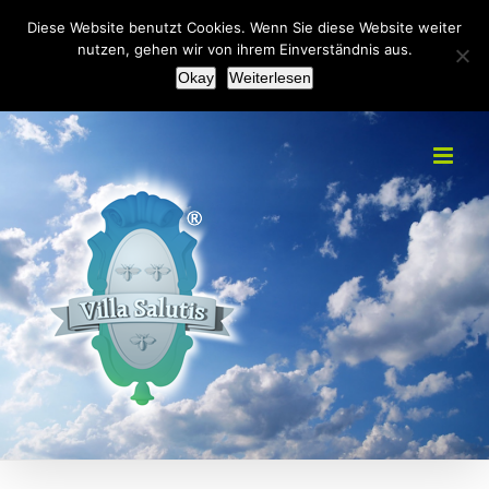
Zum
+49(0)2151 451092
|
info@villa-salutis.de
Diese Website benutzt Cookies. Wenn Sie diese Website weiter
Inhalt
nutzen, gehen wir von ihrem Einverständnis aus.
Facebook
Okay
Weiterlesen
springen