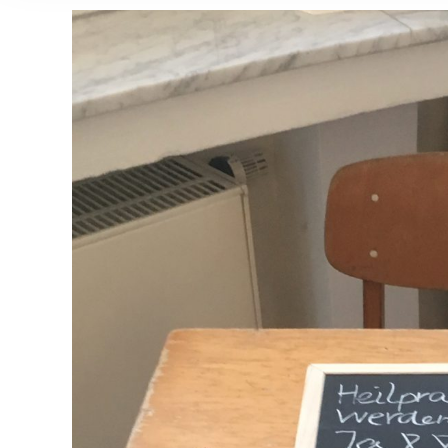
Zeige
grösseres
Bild