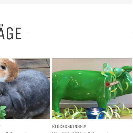
Mail
ÄGE
R!
HEILSALBEN – KRÄUTERKÜCHE