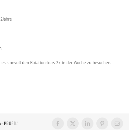
:2Jahre
n.
t es sinnvoll den Rotationskurs 2x in der Woche zu besuchen.
A-PROFIL!
Facebook
X
LinkedIn
Pinterest
E-