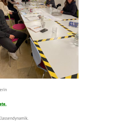
erin
ete.
Klassendynamik.