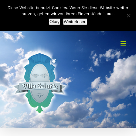
Zum
+49(0)2151 451092
|
info@villa-salutis.de
Diese Website benutzt Cookies. Wenn Sie diese Website weiter
Inhalt
nutzen, gehen wir von ihrem Einverständnis aus.
Facebook
Okay
Weiterlesen
springen