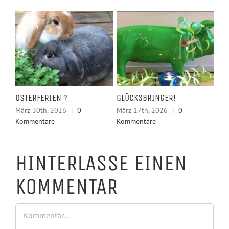
LSE
OSTERFERIEN ?
GLÜCKSBRINGER!
HE
KR
März 30th, 2026
|
0
März 17th, 2026
|
0
Kommentare
Kommentare
Feb
Ko
HINTERLASSE EINEN
KOMMENTAR
Kommentar