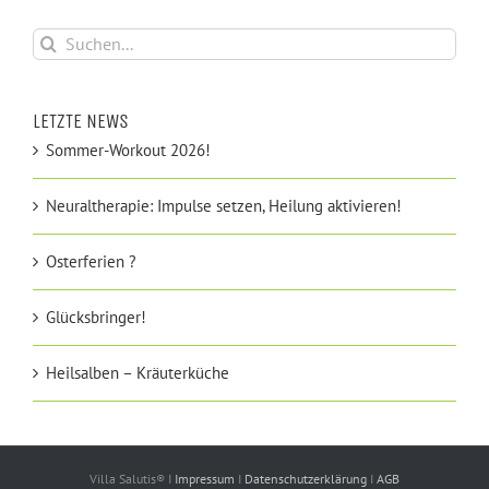
Suche
nach:
LETZTE NEWS
Sommer-Workout 2026!
Neuraltherapie: Impulse setzen, Heilung aktivieren!
Osterferien ?
Glücksbringer!
Heilsalben – Kräuterküche
Villa Salutis® I
Impressum
I
Datenschutzerklärung
I
AGB