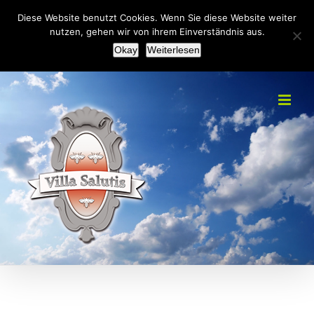
Zum
+49(0)2151 451092
|
info@villa-salutis.de
Diese Website benutzt Cookies. Wenn Sie diese Website weiter
Inhalt
nutzen, gehen wir von ihrem Einverständnis aus.
Facebook
Okay
Weiterlesen
springen