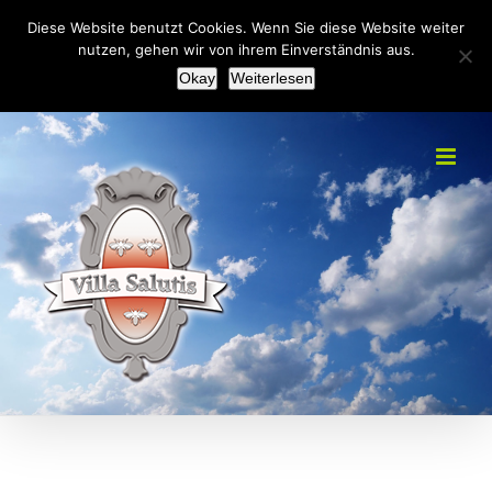
Zum
+49(0)2151 451092
|
info@villa-salutis.de
Diese Website benutzt Cookies. Wenn Sie diese Website weiter
Inhalt
nutzen, gehen wir von ihrem Einverständnis aus.
Facebook
Okay
Weiterlesen
springen