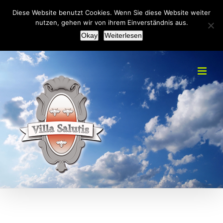
Zum
+49(0)2151 451092
|
info@villa-salutis.de
Diese Website benutzt Cookies. Wenn Sie diese Website weiter
Inhalt
nutzen, gehen wir von ihrem Einverständnis aus.
Facebook
Okay
Weiterlesen
springen