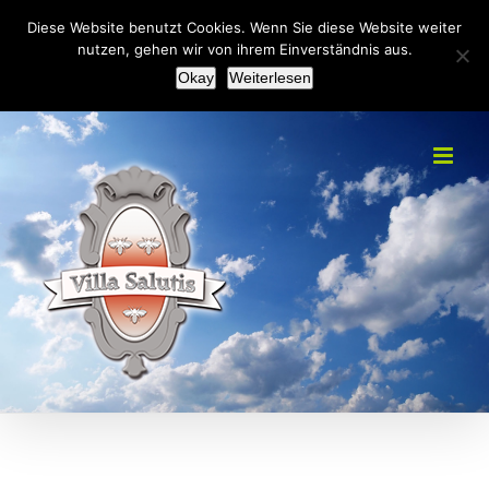
Zum
+49(0)2151 451092
|
info@villa-salutis.de
Diese Website benutzt Cookies. Wenn Sie diese Website weiter
Inhalt
nutzen, gehen wir von ihrem Einverständnis aus.
Facebook
Okay
Weiterlesen
springen