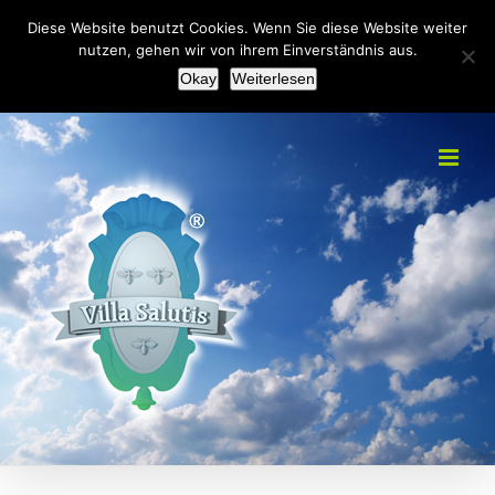
Zum
+49(0)2151 451092
|
info@villa-salutis.de
Diese Website benutzt Cookies. Wenn Sie diese Website weiter
Inhalt
nutzen, gehen wir von ihrem Einverständnis aus.
Facebook
Okay
Weiterlesen
springen