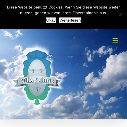
Zum
+49(0)2151 451092
|
info@villa-salutis.de
Diese Website benutzt Cookies. Wenn Sie diese Website weiter
Inhalt
nutzen, gehen wir von ihrem Einverständnis aus.
Facebook
Okay
Weiterlesen
springen