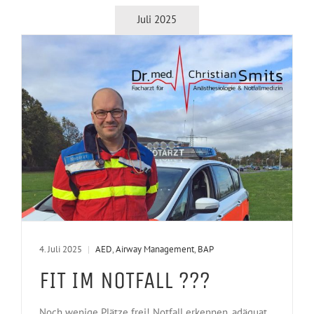
Juli 2025
4. Juli 2025
|
AED
,
Airway Management
,
BAP
FIT IM NOTFALL ???
Noch wenige Plätze frei! Notfall erkennen, adäquat