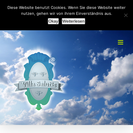
Zum
+49(0)2151 451092
|
info@villa-salutis.de
Diese Website benutzt Cookies. Wenn Sie diese Website weiter
Inhalt
nutzen, gehen wir von ihrem Einverständnis aus.
Facebook
Okay
Weiterlesen
springen