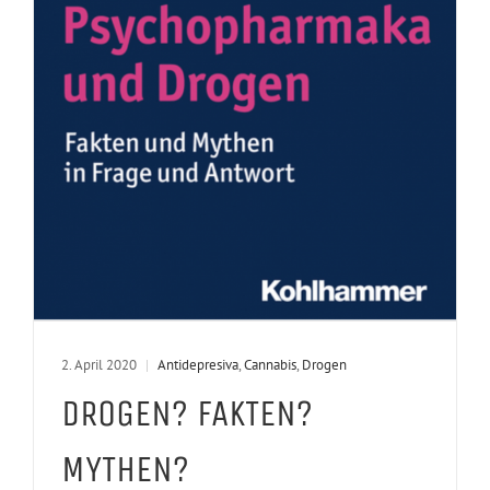
2. April 2020
|
Antidepresiva
,
Cannabis
,
Drogen
DROGEN? FAKTEN?
MYTHEN?