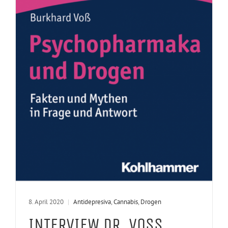
8. April 2020
|
Antidepresiva
,
Cannabis
,
Drogen
INTERVIEW DR. VOSS