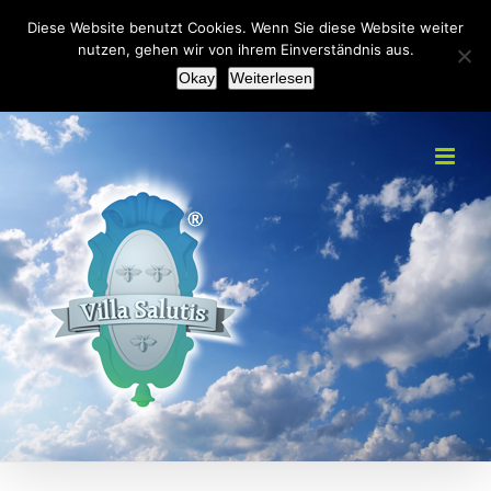
Zum
+49(0)2151 451092
|
info@villa-salutis.de
Diese Website benutzt Cookies. Wenn Sie diese Website weiter
Inhalt
nutzen, gehen wir von ihrem Einverständnis aus.
Facebook
Okay
Weiterlesen
springen