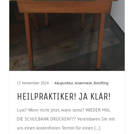
17. November 2024
|
Akupunktur
,
Anamnese
,
Biolifting
HEILPRAKTIKER! JA KLAR!
Lust? Wenn nicht jetzt, wann sonst? WIEDER MAL
DIE SCHULBANK DRÜCKEN??? Vereinbaren Sie mit
uns einen kostenfreien Termin für einen [...]