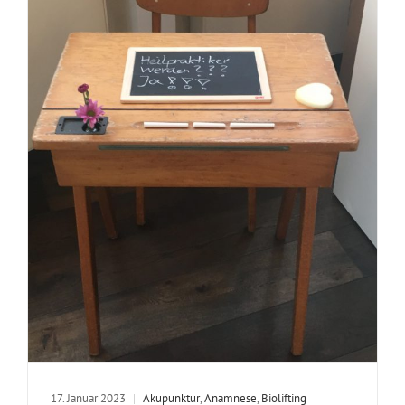
17. Januar 2023
|
Akupunktur
,
Anamnese
,
Biolifting