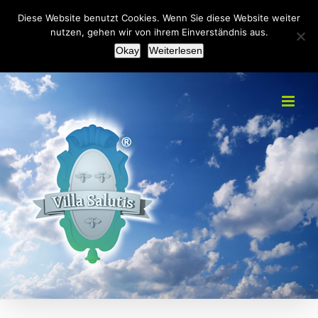
Zum
+49(0)2151 451092
|
info@villa-salutis.de
Diese Website benutzt Cookies. Wenn Sie diese Website weiter
Inhalt
nutzen, gehen wir von ihrem Einverständnis aus.
Facebook
Okay
Weiterlesen
springen