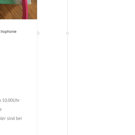
chophonie
G
m 10.00Uhr
e
ler sind bei