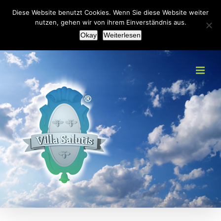
Zum
+49(0)2151 451092
|
info@villa-salutis.de
Diese Website benutzt Cookies. Wenn Sie diese Website weiter
Inhalt
nutzen, gehen wir von ihrem Einverständnis aus.
Facebook
Okay
Weiterlesen
springen