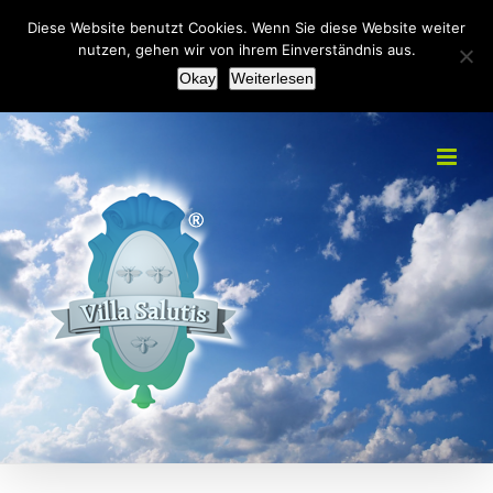
Zum
+49(0)2151 451092
|
info@villa-salutis.de
Diese Website benutzt Cookies. Wenn Sie diese Website weiter
Inhalt
nutzen, gehen wir von ihrem Einverständnis aus.
Facebook
Okay
Weiterlesen
springen