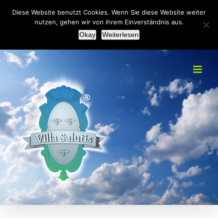
Zum
+49(0)2151 451092
|
info@villa-salutis.de
Diese Website benutzt Cookies. Wenn Sie diese Website weiter
Inhalt
nutzen, gehen wir von ihrem Einverständnis aus.
Facebook
Okay
Weiterlesen
springen