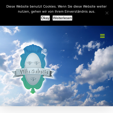
Zum
+49(0)2151 451092
|
info@villa-salutis.de
Diese Website benutzt Cookies. Wenn Sie diese Website weiter
Inhalt
nutzen, gehen wir von ihrem Einverständnis aus.
Facebook
Okay
Weiterlesen
springen