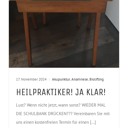
17. November 2024
|
Akupunktur
,
Anamnese
,
Biolifting
HEILPRAKTIKER! JA KLAR!
Lust? Wenn nicht jetzt, wann sonst? WIEDER MAL
DIE SCHULBANK DRÜCKEN??? Vereinbaren Sie mit
uns einen kostenfreien Termin für einen [...]