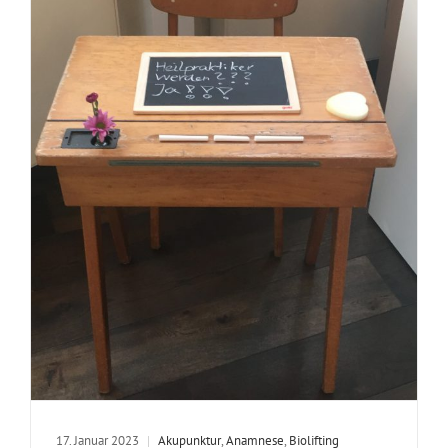
17. Januar 2023
|
Akupunktur
,
Anamnese
,
Biolifting