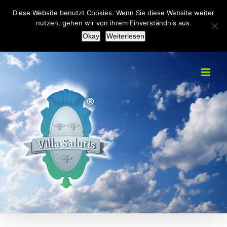
Zum
+49(0)2151 451092
|
info@villa-salutis.de
Diese Website benutzt Cookies. Wenn Sie diese Website weiter
Inhalt
nutzen, gehen wir von ihrem Einverständnis aus.
Facebook
Okay
Weiterlesen
springen