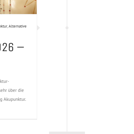
ktur
,
Alternative
026 –
ktur-
sehr über die
ng Akupunktur.