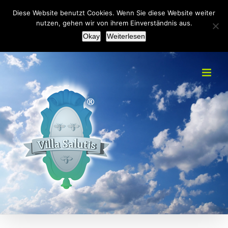
Zum
+49(0)2151 451092
|
info@villa-salutis.de
Diese Website benutzt Cookies. Wenn Sie diese Website weiter
Inhalt
nutzen, gehen wir von ihrem Einverständnis aus.
Facebook
Okay
Weiterlesen
springen