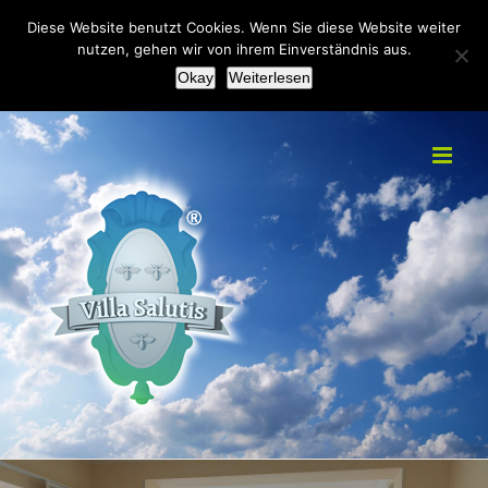
Zum
+49(0)2151 451092
|
info@villa-salutis.de
Diese Website benutzt Cookies. Wenn Sie diese Website weiter
Inhalt
nutzen, gehen wir von ihrem Einverständnis aus.
Facebook
Okay
Weiterlesen
springen